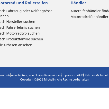
otorrad und Rollerreifen
Händler
ach Fahrzeug oder Reifengrösse
Autoreifenhändler find
uchen
Motorradreifenhändler
ach Hersteller suchen
ach Fahrerlebnis suchen
ach Motorradtyp suchen
ach Produktfamilie suchen
lle Grössen ansehen
nschutz
Verarbeitung von Online-Rezensionen
Impressum
AGB
Ethik bei Michelin
E
Copyright ©2026 Michelin. Alle Rechte vorbehalten