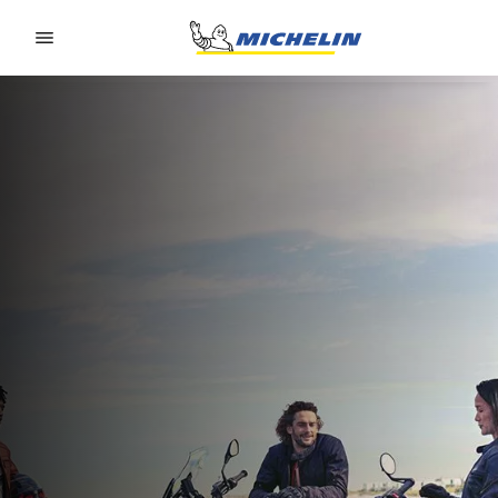
Go to page content
Go to page navigation