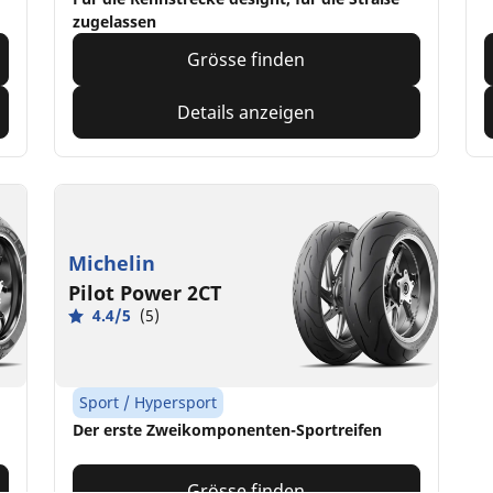
zugelassen
Grösse finden
Details anzeigen
Michelin
Pilot Power 2CT
4.4/5
(5)
Sport / Hypersport
Der erste Zweikomponenten-Sportreifen
Grösse finden