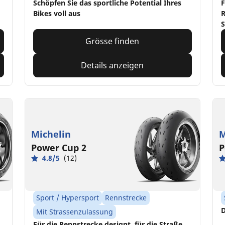
Schöpfen Sie das sportliche Potential Ihres
F
Bikes voll aus
R
S
Grösse finden
Details anzeigen
Michelin
M
Power Cup 2
P
4.8/5
(12)
Sport / Hypersport
Rennstrecke
D
Mit Strassenzulassung
Für die Rennstrecke designt, für die Straße