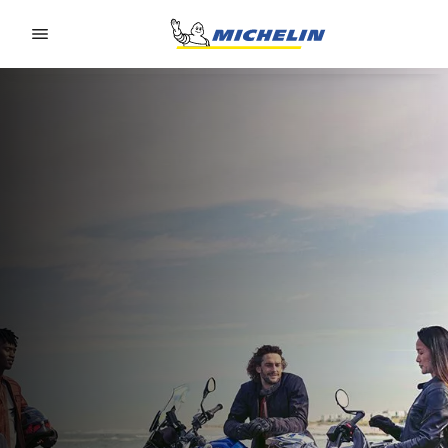
Go to page content
Go to page navigation