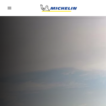
Go to page content
Go to page navigation