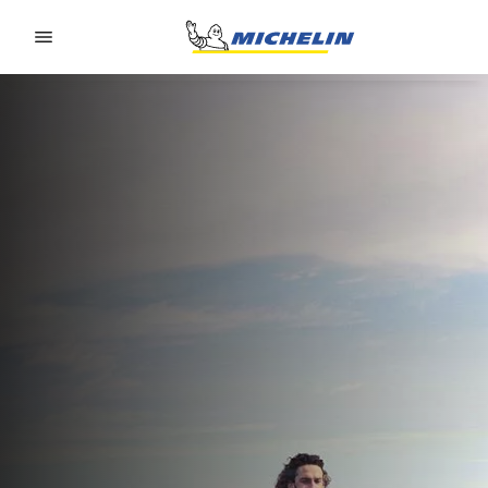
Go to page content
Go to page navigation