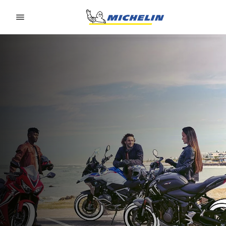
Go to page content
Go to page navigation