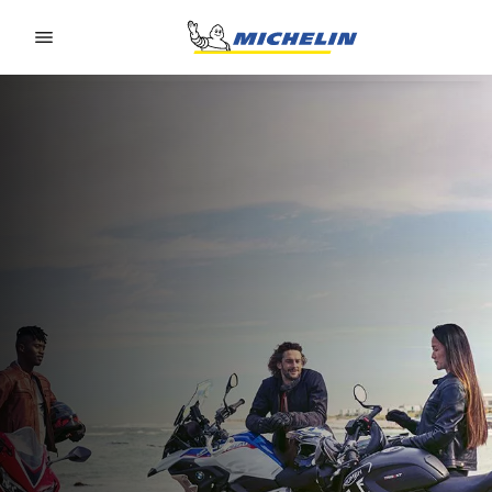
Go to page content
Go to page navigation