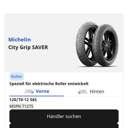
130/70-
130/70-
130/70-
12
12
12
62P
62S
62P
MSPN
MSPN
Michelin
71961
92723
City Grip SAVER
Roller
Speziell für elektrische Roller entwickelt
Vorne
Hinten
120/70-12 58S
MSPN 71275
Händler suchen