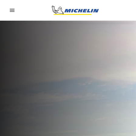
Go to page content
Go to page navigation