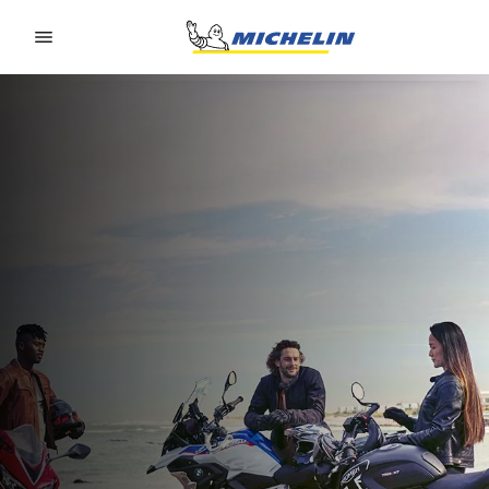
Go to page content
Go to page navigation