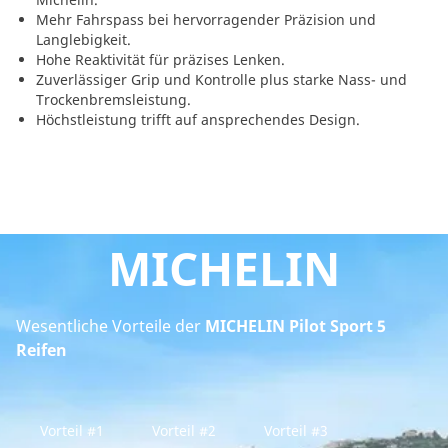
Mehr Fahrspass bei hervorragender Präzision und
Langlebigkeit.
Hohe Reaktivität für präzises Lenken.
Zuverlässiger Grip und Kontrolle plus starke Nass- und
Trockenbremsleistung.
Höchstleistung trifft auf ansprechendes Design.
MICHELIN
Wesentliche Vorteile der
MICHELIN Pilot Sport 5
Reifen
Vorteil #1
Vorteil #2
Vorteil #3