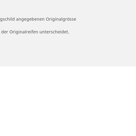
ugschild angegebenen Originalgrösse
 der Originalreifen unterscheidet.
ion
Unsere Experten stehen Ihnen