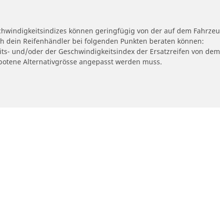
schwindigkeitsindizes können geringfügig von der auf dem Fahrze
ch dein Reifenhändler bei folgenden Punkten beraten können:
eits- und/oder der Geschwindigkeitsindex der Ersatzreifen von dem
ngebotene Alternativgrösse angepasst werden muss.
Deine Konfigurat
otorrad und Rollerreifen
Händler