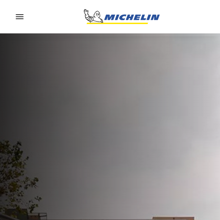
Go to page content
Go to page navigation