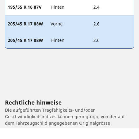
195/55 R 16 87V
Hinten
2.4
205/45 R 17 88W
Vorne
2.6
205/45 R 17 88W
Hinten
2.6
Rechtliche hinweise
Die aufgeführten Tragfähigkeits- und/oder
Geschwindigkeitsindizes können geringfügig von der auf
dem Fahrzeugschild angegebenen Originalgrösse
abweichen. Als qualifizierter Fachmann wird dich dein
Reifenhändler bei folgenden Punkten beraten können: