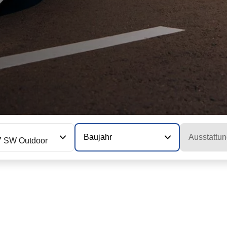
Baujahr
Ausstattun
7 SW Outdoor