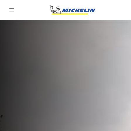
Go to page content
Go to page navigation