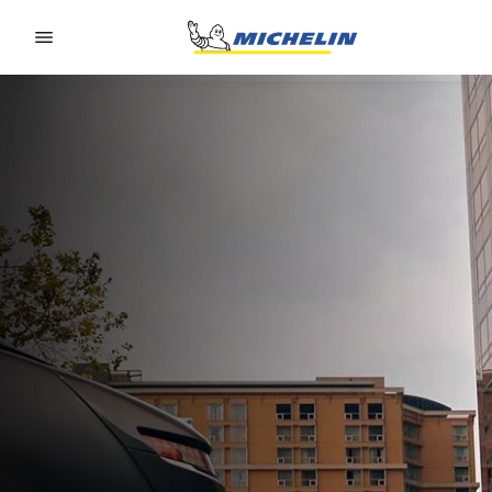
Go to page content
Go to page navigation