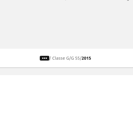
/
Classe G
G 55
2015
Auto-, SUV- und
M
Transporterreifen
N
s
Nach Fahrzeug oder Reifengrösse
N
suchen
Nach Hersteller suchen
N
Nach Fahrerlebnis suchen
N