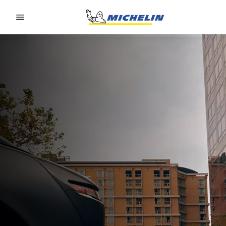
Go to page content
Go to page navigation