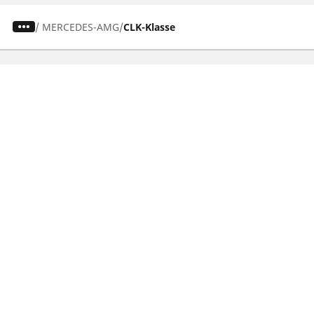
/
MERCEDES-AMG
CLK-Klasse
Auto-, SUV- und Transporterreifen
Motorrad und Rollerreifen
Händler