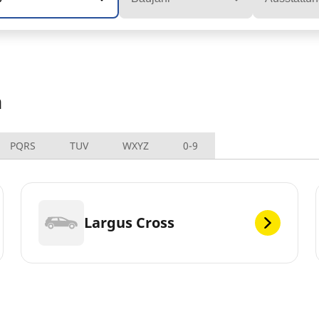
n
PQRS
TUV
WXYZ
0-9
Largus Cross