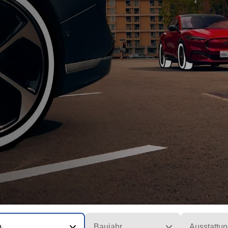
p
Baujahr
Ausstattun