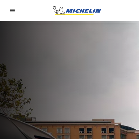
Go to page content
Go to page navigation