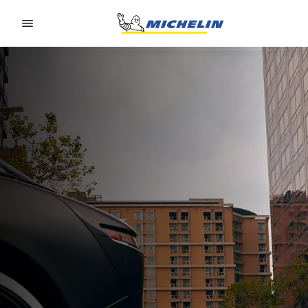
Go to page content
Go to page navigation