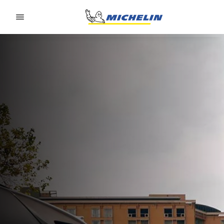
Go to page content
Go to page navigation