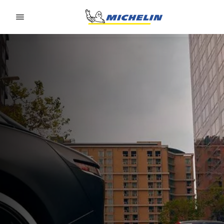
Go to page content
Go to page navigation