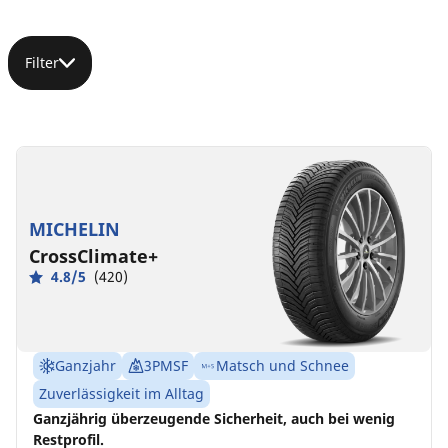
Filter
165/65R14
83T
XL
MICHELIN
D
C
68 dB
CrossClimate+
4.8/5
(420)
Ganzjahr
3PMSF
Matsch und Schnee
Zuverlässigkeit im Alltag
Ganzjährig überzeugende Sicherheit, auch bei wenig
Restprofil.