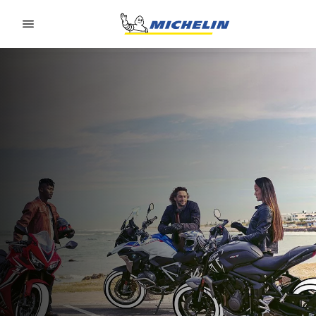
Go to page content
Go to page navigation