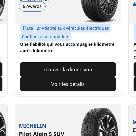
6 Awards
Été
Adapté aux véhicules électriques
Confiance au quotidien
Une fiabilité qui vous accompagne kilomètre
P
après kilomètre.
é
c
Trouver la dimension
Voir les détails
M
MICHELIN
C
Pilot Alpin 5 SUV