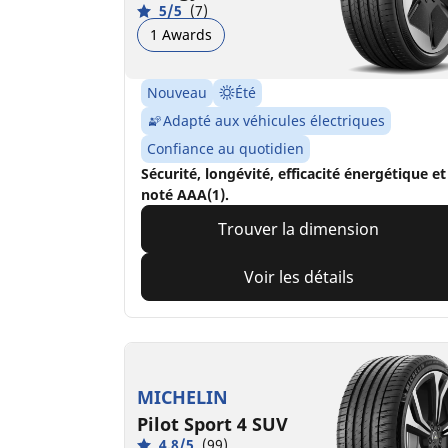
5/5
(7)
1 Awards
Nouveau
Été
Adapté aux véhicules électriques
Confiance au quotidien
Sécurité, longévité, efficacité énergétique et
noté AAA(1).
Trouver la dimension
Voir les détails
MICHELIN
Pilot Sport 4 SUV
4.8/5
(99)