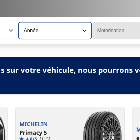
Année
Motorisation
ns sur votre véhicule, nous pourrons
MICHELIN
M
Primacy 5
e
4.8/5
(115)