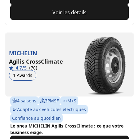
Voir les détails
MICHELIN
Agilis CrossClimate
4.7/5
(70)
1 Awards
4 saisons
3PMSF
M+S
Adapté aux véhicules électriques
Confiance au quotidien
Le pneu MICHELIN Agilis CrossClimate : ce que votre
business exige.