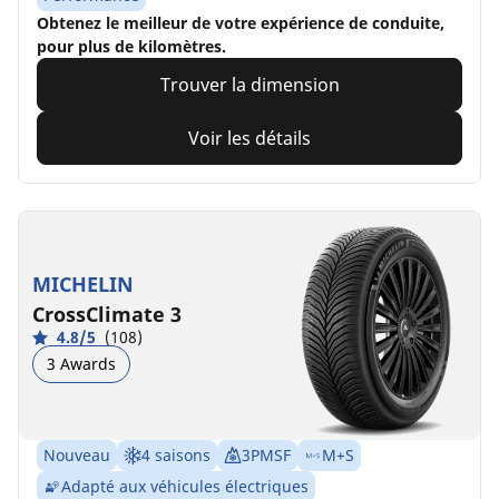
Obtenez le meilleur de votre expérience de conduite,
pour plus de kilomètres.
Trouver la dimension
Voir les détails
MICHELIN
CrossClimate 3
4.8/5
(108)
3 Awards
Nouveau
4 saisons
3PMSF
M+S
Adapté aux véhicules électriques