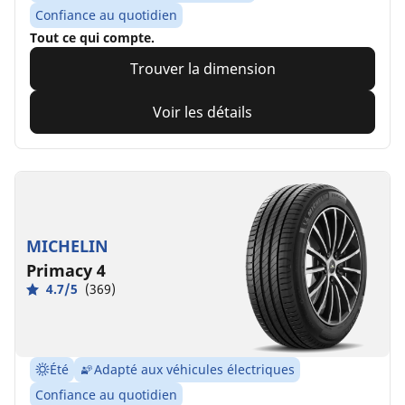
Confiance au quotidien
Tout ce qui compte.
Trouver la dimension
Voir les détails
MICHELIN
Primacy 4
4.7/5
(369)
Été
Adapté aux véhicules électriques
Confiance au quotidien