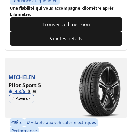
Confiance au quotidien
Une fiabilité qui vous accompagne kilomètre après
kilomètre.
Trouver la dimension
Voir les détails
MICHELIN
Pilot Sport 5
4.8/5
(608)
5 Awards
Été
Adapté aux véhicules électriques
Performance