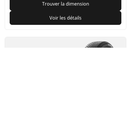
Trouver la dimension
Voir les détails
MICHELIN
Alpin 7
4/5
(2)
4 Awards
Hiver
3PMSF
M+S
Adapté aux véhicules électriques
Confiance au quotidien
Un contrôle optimal même en cas d'hiver enneigé et
froid