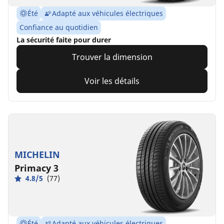
Été
Adapté aux véhicules électriques
Confiance au quotidien
La sécurité faite pour durer
Trouver la dimension
Voir les détails
MICHELIN
Primacy 3
4.8/5
(77)
Été
Adapté aux véhicules électriques