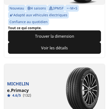
Nouveau
4 saisons
3PMSF
M+S
Adapté aux véhicules électriques
Confiance au quotidien
Tout ce qui compte.
Trouver la dimension
Voir les détails
MICHELIN
e.Primacy
4.6/5
(132)