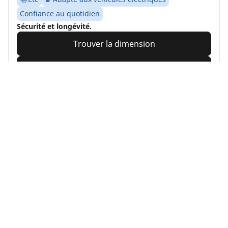
Confiance au quotidien
Sécurité et longévité.
Trouver la dimension
Voir les détails
MICHELIN
Pilot Sport 4
4.8/5
(268)
Été
Adapté aux véhicules électriques
Performance