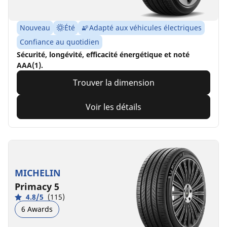
Nouveau
Été
Adapté aux véhicules électriques
Confiance au quotidien
Sécurité, longévité, efficacité énergétique et noté
AAA(1).
Trouver la dimension
Voir les détails
MICHELIN
Primacy 5
4.8/5
(115)
6 Awards