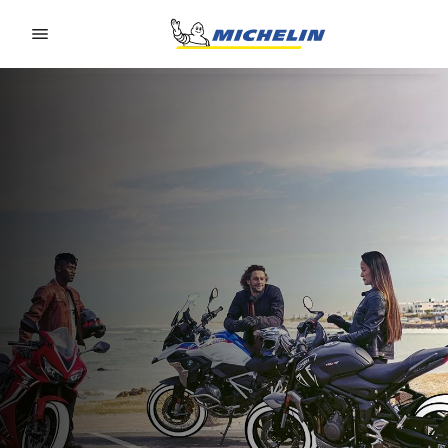
Go to page content
Go to page navigation