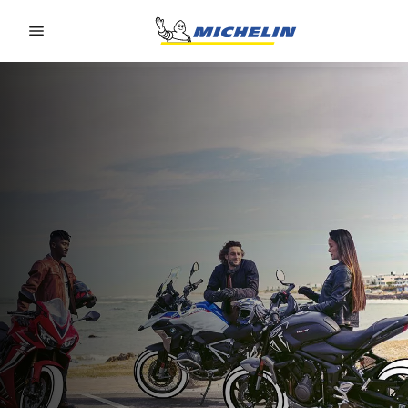
Go to page content
Go to page navigation