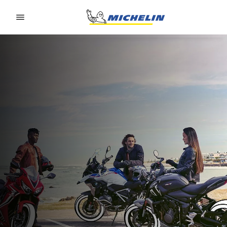
Go to page content
Go to page navigation