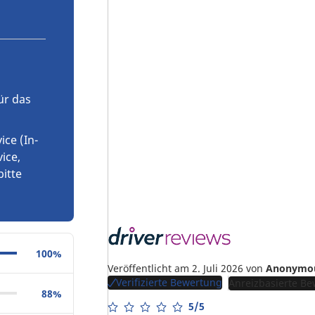
ür das
ce (In-
ice,
bitte
100%
Veröffentlicht am 2. Juli 2026
von
Anonymo
Verifizierte Bewertung
Anreizbasierte B
88%
5/5