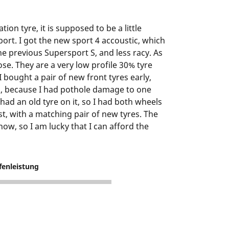
tion tyre, it is supposed to be a little
ort. I got the new sport 4 accoustic, which
he previous Supersport S, and less racy. As
hose. They are a very low profile 30% tyre
I bought a pair of new front tyres early,
m, because I had pothole damage to one
 had an old tyre on it, so I had both wheels
t, with a matching pair of new tyres. The
know, so I am lucky that I can afford the
fenleistung