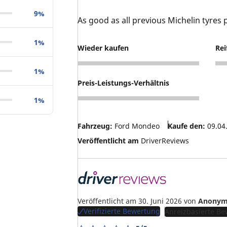
9%
As good as all previous Michelin tyres
1%
Wieder kaufen
Rei
5
5
1%
Preis-Leistungs-Verhältnis
1%
4
Fahrzeug:
Ford Mondeo
Kaufe den:
09.04
Veröffentlicht am
DriverReviews
Veröffentlicht am 30. Juni 2026
von
Anonym
Verifizierte Bewertung
Anreizbasierte B