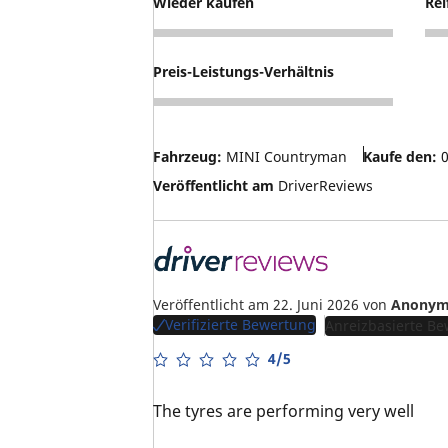
Wieder kaufen
Rei
5
5
Preis-Leistungs-Verhältnis
4
Fahrzeug:
MINI Countryman
Kaufe den:
0
Veröffentlicht am
DriverReviews
Veröffentlicht am 22. Juni 2026
von
Anonym
Verifizierte Bewertung
Anreizbasierte B
4/5
The tyres are performing very well