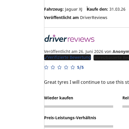
Fahrzeug:
Jaguar XJ
Kaufe den:
31.03.26
Veröffentlicht am
DriverReviews
Veröffentlicht am 26. Juni 2026
von
Anonym
Verifizierte Bewertung
Anreizbasierte B
5/5
Great tyres I will continue to use this 
Wieder kaufen
Rei
5
5
Preis-Leistungs-Verhältnis
5