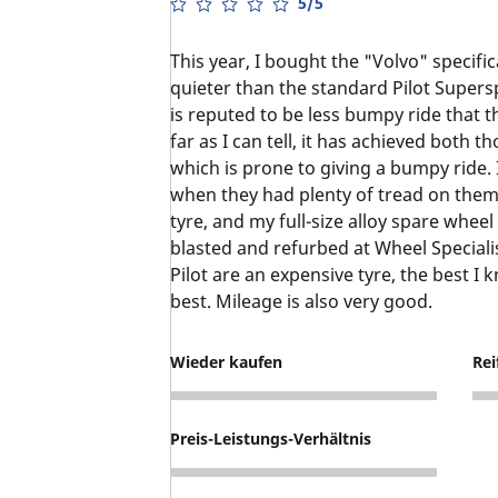
5/5
This year, I bought the "Volvo" specifica
quieter than the standard Pilot Supersp
is reputed to be less bumpy ride that t
far as I can tell, it has achieved both t
which is prone to giving a bumpy ride. 
when they had plenty of tread on the
tyre, and my full-size alloy spare wheel
blasted and refurbed at Wheel Specialis
Pilot are an expensive tyre, the best I 
best. Mileage is also very good.
Wieder kaufen
Rei
5
4
Preis-Leistungs-Verhältnis
4