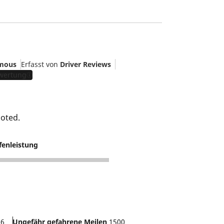
mous
Erfasst von
Driver Reviews
ewertung
ooted.
fenleistung
26
Ungefähr gefahrene Meilen
1500