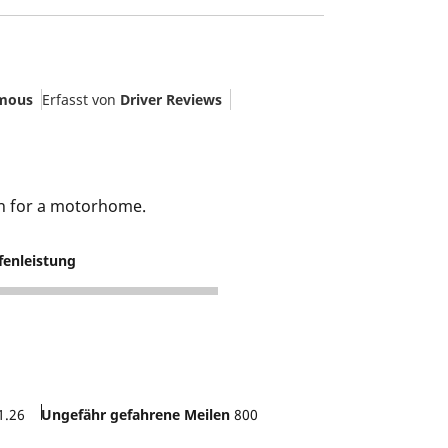
mous
Erfasst von
Driver Reviews
rn for a motorhome.
fenleistung
1.26
Ungefähr gefahrene Meilen
800