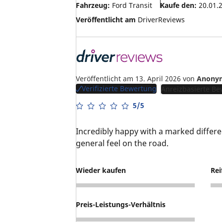
Fahrzeug:
Ford Transit
Kaufe den:
20.01.
Veröffentlicht am
DriverReviews
Veröffentlicht am 13. April 2026
von
Anony
Verifizierte Bewertung
Anreizbasierte B
5/5
Incredibly happy with a marked differ
general feel on the road.
Wieder kaufen
Rei
5
5
Preis-Leistungs-Verhältnis