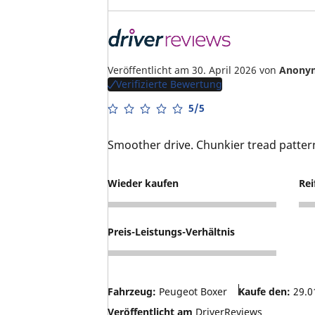
Veröffentlicht am 30. April 2026
von
Anony
Verifizierte Bewertung
5/5
Smoother drive. Chunkier tread patte
Wieder kaufen
Rei
5
4
Preis-Leistungs-Verhältnis
4
Fahrzeug:
Peugeot Boxer
Kaufe den:
29.0
Veröffentlicht am
DriverReviews