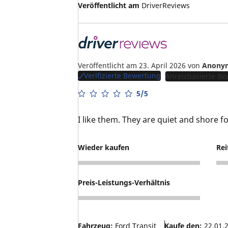
Veröffentlicht am
DriverReviews
Veröffentlicht am 23. April 2026
von
Anony
Verifizierte Bewertung
Anreizbasierte B
5/5
I like them. They are quiet and shore f
Wieder kaufen
Rei
5
4
Preis-Leistungs-Verhältnis
4
Fahrzeug:
Ford Transit
Kaufe den:
22.01.