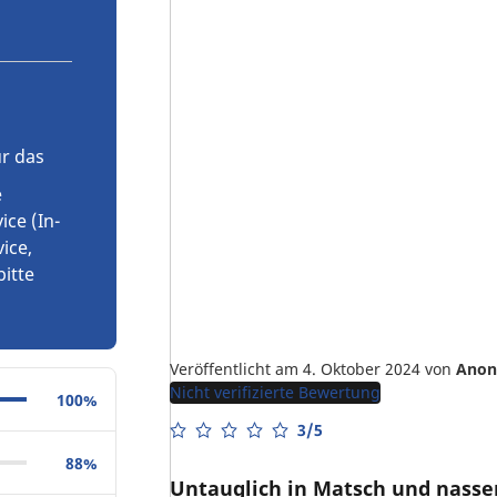
r das
e
ce (In-
ice,
bitte
Veröffentlicht am 4. Oktober 2024
von
Ano
Nicht verifizierte Bewertung
100%
3/5
88%
Untauglich in Matsch und nass