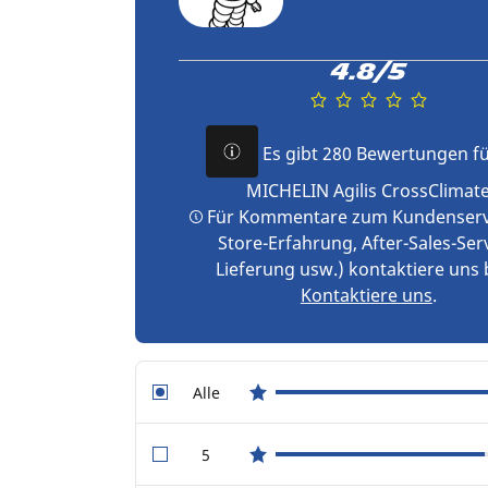
4.8/5
Es gibt 280 Bewertungen fü
MICHELIN Agilis CrossClimat
Für Kommentare zum Kundenservi
Store-Erfahrung, After-Sales-Serv
Lieferung usw.) kontaktiere uns 
Kontaktiere uns
.
Alle
star reviews
5
star reviews