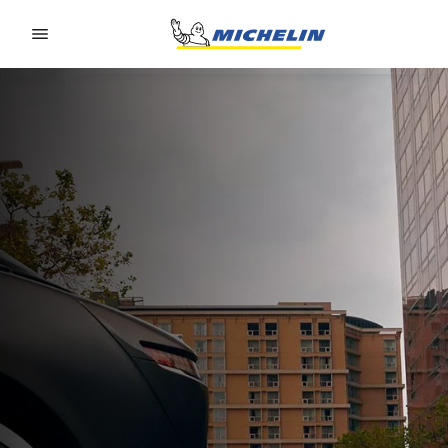
Go to page content
Go to page navigation