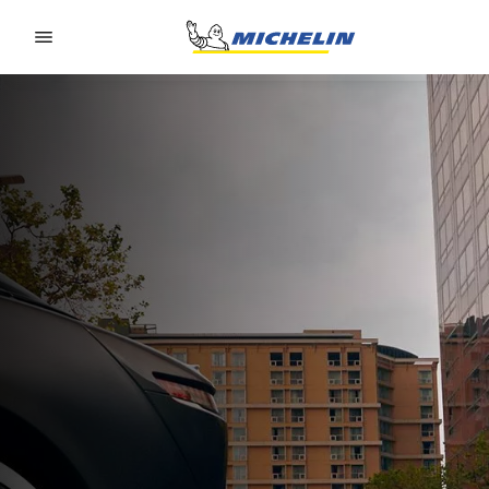
Go to page content
Go to page navigation