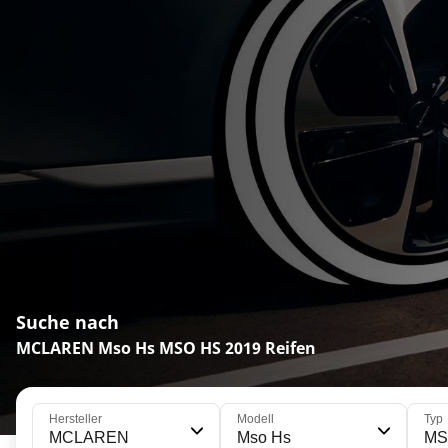
Suche nach
MCLAREN Mso Hs MSO HS 2019 Reifen
Hersteller
Modell
Typ
MCLAREN
Mso Hs
MS