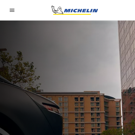
Go to page content
Go to page navigation