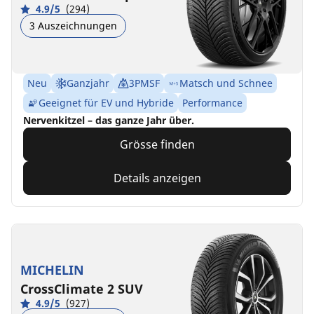
4.9/5
(294)
3 Auszeichnungen
Neu
Ganzjahr
3PMSF
Matsch und Schnee
Geeignet für EV und Hybride
Performance
Nervenkitzel – das ganze Jahr über.
Grösse finden
Details anzeigen
MICHELIN
CrossClimate 2 SUV
4.9/5
(927)