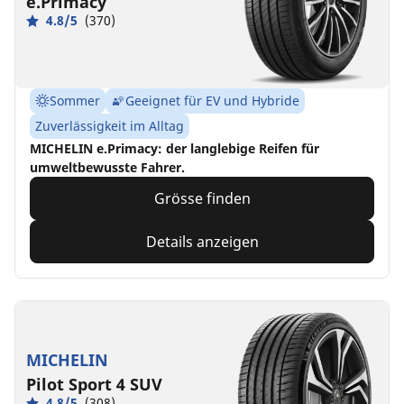
e.Primacy
4.8/5
(370)
Sommer
Geeignet für EV und Hybride
Zuverlässigkeit im Alltag
MICHELIN e.Primacy: der langlebige Reifen für
umweltbewusste Fahrer.
Grösse finden
Details anzeigen
MICHELIN
Pilot Sport 4 SUV
4.8/5
(308)