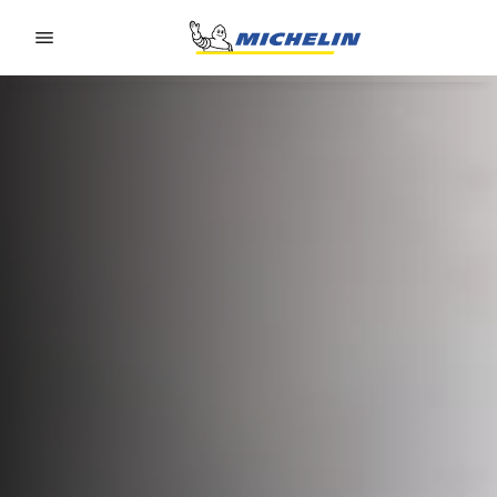
Go to page content
Go to page navigation