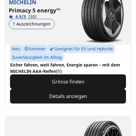
MICHELIN
Primacy 5 energy™
4.9/5
(30)
1 Auszeichnungen
Neu
Sommer
Geeignet für EV und Hybride
Zuverlässigkeit im Alltag
Sicher fahren, weit fahren, Energie sparen – mit dem
MICHELIN AAA-Reifen(1)
Grösse finden
Details anzeigen