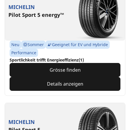
MICHELIN
Pilot Sport 5 energy™
Neu
Sommer
Geeignet für EV und Hybride
Performance
Sportlichkeit trifft Energieeffizienz(1)
Grösse finden
Details anzeigen
MICHELIN
Pilot Sport 5