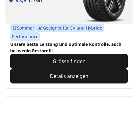
4.8/5
(2164)
Sommer
Geeignet für EV und Hybride
Performance
Unsere beste Leistung und optimale Kontrolle, auch
bei wenig Restprofil.
Grösse finden
Details anzeigen
MICHELIN
Pilot Sport EV
4.8/5
(20)