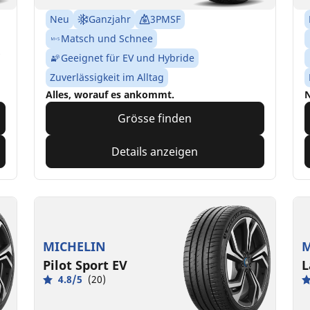
Neu
Ganzjahr
3PMSF
Matsch und Schnee
Geeignet für EV und Hybride
Zuverlässigkeit im Alltag
Alles, worauf es ankommt.
N
Grösse finden
Details anzeigen
MICHELIN
M
Pilot Sport EV
L
4.8/5
(20)